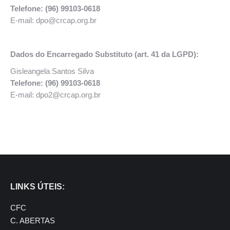
Telefone: (96) 99103-0618
E-mail: dpo@crcap.org.br
Dados do Encarregado Substituto (art. 41 da LGPD):
Gisleangela Santos Silva
Telefone: (96) 99103-0618
E-mail: dpo2@crcap.org.br
LINKS ÚTEIS:
CFC
C. ABERTAS