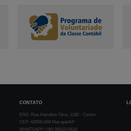
CONTATO
L
END: Rua Hamilton Silva, 1180 - Centro
CEP: 68900-068 Macapá/AP
WHATSAPP: (96) 99103-0618