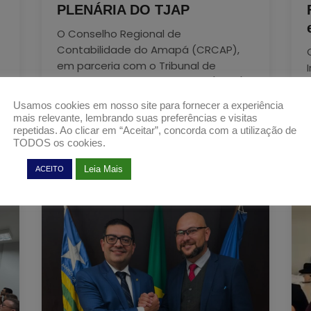
PLENÁRIA DO TJAP
O Conselho Regional de
Contabilidade do Amapá (CRCAP),
em parceria com o Tribunal de
Justiça do Estado do Amapá (TJAP),
realizou no dia 16 de fevereiro de 2026
Usamos cookies em nosso site para fornecer a experiência
...
mais relevante, lembrando suas preferências e visitas
repetidas. Ao clicar em “Aceitar”, concorda com a utilização de
TODOS os cookies.
Ler mais
Leia Mais
ACEITO