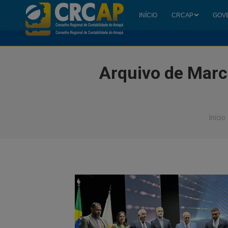
INÍCIO
CRCAP
GOV
INÍCIO
CRCAP
GOV
Arquivo de Mar
Você 
Início