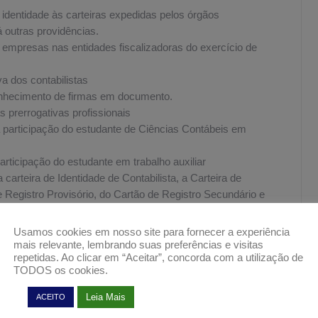
 identidade às carteiras expedidas pelos órgãos
á outras providências.
e empresas nas entidades fiscalizadoras do exercício de
iva dos contabilistas
onhecimento de firmas em documento.
s prerrogativas profissionais
a participação do estudante de Ciências Contábeis em
articipação do estudante em trabalho auxiliar
 carteira de Identidade de Contabilista, a Carteira de
de Registro Provisório, do Cartão de Registro Secundário e
re a concessão de isenção do pagamento de anuidade ao
Usamos cookies em nosso site para fornecer a experiência
ta) anos.
mais relevante, lembrando suas preferências e visitas
repetidas. Ao clicar em “Aceitar”, concorda com a utilização de
e o Registro Cadastral das Organizações Contábeis.
TODOS os cookies.
 o Registro Profissional dos Contabilistas
Leia Mais
ACEITO