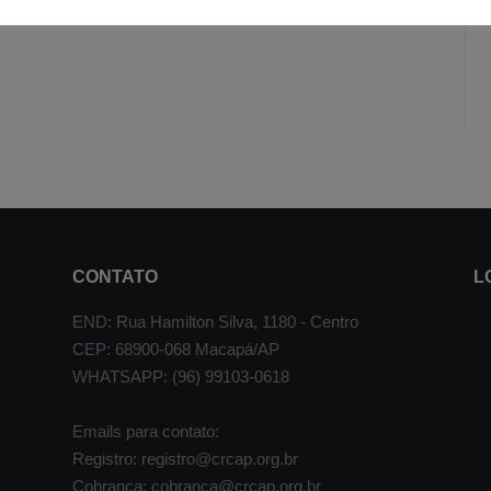
CONTATO
L
END: Rua Hamilton Silva, 1180 - Centro
CEP: 68900-068 Macapá/AP
WHATSAPP: (96) 99103-0618
Emails para contato:
Registro: registro@crcap.org.br
Cobrança: cobranca@crcap.org.br