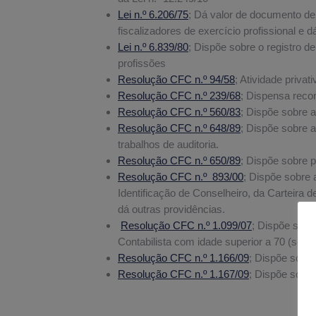
Lei n.º 6.206/75
; Dá valor de documento de
fiscalizadores de exercício profissional e d
Lei n.º 6.839/80
; Dispõe sobre o registro d
profissões
Resolução CFC n.º 94/58
; Atividade privat
Resolução CFC n.º 239/68
; Dispensa rec
Resolução CFC n.º 560/83
; Dispõe sobre a
Resolução CFC n.º 648/89
; Dispõe sobre 
trabalhos de auditoria.
Resolução CFC n.º 650/89
; Dispõe sobre p
Resolução CFC n.º 893/00
; Dispõe sobre a
Identificação de Conselheiro, da Carteira 
dá outras providências.
Resolução CFC n.º 1.099/07
; Dispõe sob
Contabilista com idade superior a 70 (seten
Resolução CFC n.º 1.166/09
; Dispõe sobr
Resolução CFC n.º 1.167/09
; Dispõe sobre