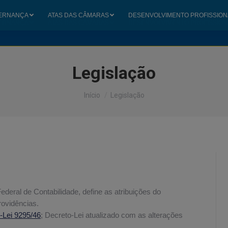
ERNANÇA
ATAS DAS CÂMARAS
DESENVOLVIMENTO PROFISSION
ERNANÇA
ATAS DAS CÂMARAS
DESENVOLVIMENTO PROFISSION
Legislação
Você está aqui:
Início
Legislação
ederal de Contabilidade, define as atribuições do
rovidências.
-Lei 9295/46
; Decreto-Lei atualizado com as alterações