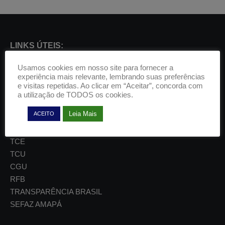
LINKS ÚTEIS:
CFC
Usamos cookies em nosso site para fornecer a
experiência mais relevante, lembrando suas preferências
C. ABERTAS
e visitas repetidas. Ao clicar em “Aceitar”, concorda com
IBRACON
a utilização de TODOS os cookies.
AUDIBRA
Leia Mais
ACEITO
GEA
PREFEITURA DE MACAPÁ
TCE
TCU
CGU
RFB
TRANSPARÊNCIA BRASIL
SEFAZ AMAPÁ