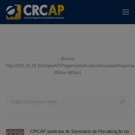
[iframe
http://201.33.18.202/spwAP/PagamentoAvulso/AnuidadeRegist
800px 680px]
Search:
CRCAP participa do Seminário de Fiscalização do