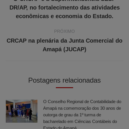
Post
post:
DR/AP, no fortalecimento das atividades
anterior:
econômicas e economia do Estado.
PRÓXIMO
CRCAP na plenária da Junta Comercial do
Próximo
Amapá (JUCAP)
post:
Postagens relacionadas
O Conselho Regional de Contabilidade do
Amapá na comemoração dos 30 anos de
outorga de grau da 1º turma de
bacharelado em Ciências Contábeis do
Estado do Amapá.