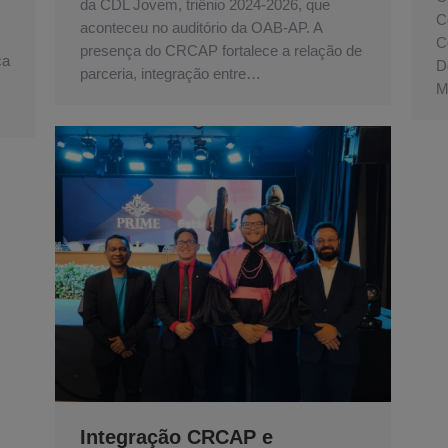
da CDL Jovem, triênio 2024-2026, que
C
aconteceu no auditório da OAB-AP. A
C
presença do CRCAP fortalece a relação de
ca
D
parceria, integração entre…
M
Integração CRCAP e