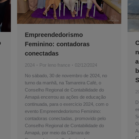
Empreendedorismo
o
C
Feminino: contadoras
n
conectadas
a
2024
Por
leno france
02/12/2024
b
No sábado, 30 de novembro de 2024, no
S
turno da manhã, na Tamareira Café, o
Conselho Regional de Contabilidade do
2
Amapá encerrou as ações de educação
D
continuada, para o exercício 2024, com o
e
evento Empreendedorismo Feminino:
S
contadoras conectadas, promovido pelo
G
Conselho Regional de Contabilidade do
A
Amapá, por meio da Câmara de
C