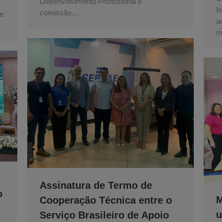
Desenvolvimento Profissional e
l
comissão…
te
a
m
Assinatura de Termo de
o
M
Cooperação Técnica entre o
u
Serviço Brasileiro de Apoio