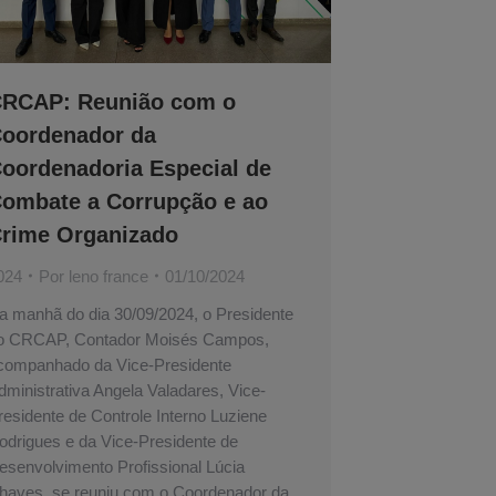
RCAP: Reunião com o
oordenador da
oordenadoria Especial de
ombate a Corrupção e ao
rime Organizado
024
Por
leno france
01/10/2024
a manhã do dia 30/09/2024, o Presidente
o CRCAP, Contador Moisés Campos,
companhado da Vice-Presidente
dministrativa Angela Valadares, Vice-
residente de Controle Interno Luziene
odrigues e da Vice-Presidente de
esenvolvimento Profissional Lúcia
haves, se reuniu com o Coordenador da