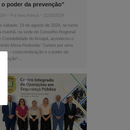
 o poder da prevenção”
024
Por
leno france
21/10/2024
o sábado, 19 de agosto de 2024, no turno
a manhã, na sede do Conselho Regional
e Contabilidade do Amapá, aconteceu o
vento Mesa Redonda: “Juntos por uma
ausa – conscientização e o poder da
revenção”…