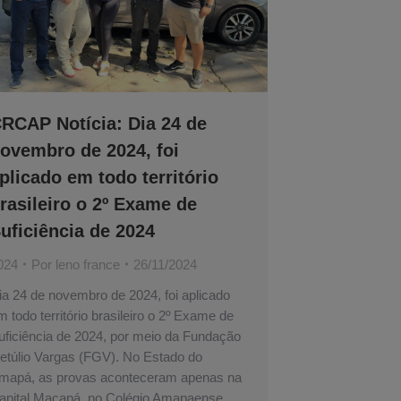
RCAP Notícia: Dia 24 de
ovembro de 2024, foi
plicado em todo território
rasileiro o 2º Exame de
uficiência de 2024
024
Por
leno france
26/11/2024
ia 24 de novembro de 2024, foi aplicado
m todo território brasileiro o 2º Exame de
uficiência de 2024, por meio da Fundação
etúlio Vargas (FGV). No Estado do
mapá, as provas aconteceram apenas na
apital Macapá, no Colégio Amapaense,