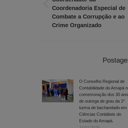
Post
Coordenadoria Especial de
anterior:
Combate a Corrupção e ao
Crime Organizado
Postage
O Conselho Regional de
Contabilidade do Amapá n
comemoração dos 30 an
de outorga de grau da 1º
turma de bacharelado em
Ciências Contábeis do
Estado do Amapá.
31/01/2025