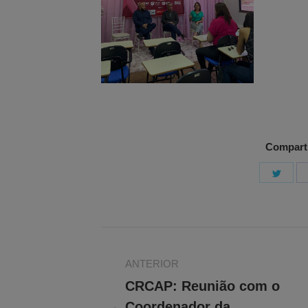
Comparti
Shar
on
Twitt
Navegação
ANTERIOR
de
CRCAP: Reunião com o
post:
Coordenador da