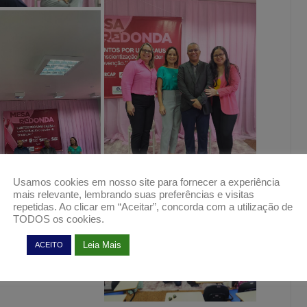
Usamos cookies em nosso site para fornecer a experiência
mais relevante, lembrando suas preferências e visitas
repetidas. Ao clicar em “Aceitar”, concorda com a utilização de
TODOS os cookies.
Leia Mais
ACEITO