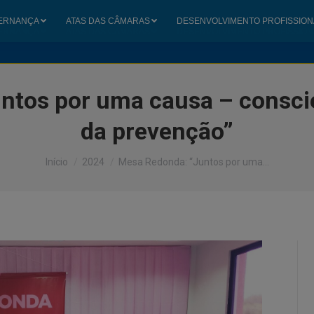
ERNANÇA
ATAS DAS CÂMARAS
DESENVOLVIMENTO PROFISSION
ERNANÇA
ATAS DAS CÂMARAS
DESENVOLVIMENTO PROFISSION
ntos por uma causa – conscie
da prevenção”
Você está aqui:
Início
2024
Mesa Redonda: “Juntos por uma…