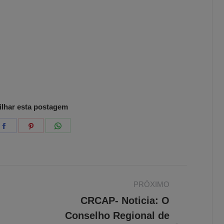
lhar esta postagem
e
Share
Share
Share
on
on
on
er
Facebook
Pinterest
WhatsApp
PRÓXIMO
CRCAP- Noticia: O
Conselho Regional de