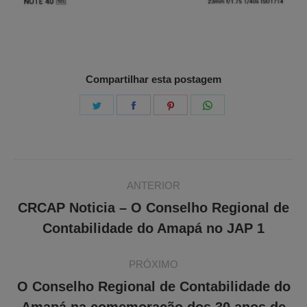
Compartilhar esta postagem
Share
Share
Share
Share
on
on
on
on
Twitter
Facebook
Pinterest
WhatsApp
Navegação
ANTERIOR
de
CRCAP Noticia – O Conselho Regional de
Post
post:
Contabilidade do Amapá no JAP 1
anterior:
PRÓXIMO
O Conselho Regional de Contabilidade do