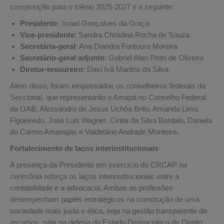
composição para o triênio 2025-2027 é a seguinte:
Presidente
: Israel Gonçalves da Graça
Vice-presidente
: Sandra Christina Rocha de Souza
Secretária-geral
: Ana Diandra Fontoura Moreira
Secretário-geral adjunto
: Gabriel Alan Pinto de Oliveira
Diretor-tesoureiro
: Davi Ivã Martins da Silva
Além disso, foram empossados os conselheiros federais da
Seccional, que representarão o Amapá no Conselho Federal
da OAB: Alessandro de Jesus Uchôa Brito, Amanda Lima
Figueiredo, José Luis Wagner, Cintia da Silva Bordalo, Daniela
do Carmo Amanajás e Valdetário Andrade Monteiro.
Fortalecimento de laços interinstitucionais
A presença da Presidente em exercício do CRCAP na
cerimônia reforça os laços interinstitucionais entre a
contabilidade e a advocacia. Ambas as profissões
desempenham papéis estratégicos na construção de uma
sociedade mais justa e ética, seja na gestão transparente de
recursos, seja na defesa do Estado Democrático de Direito.