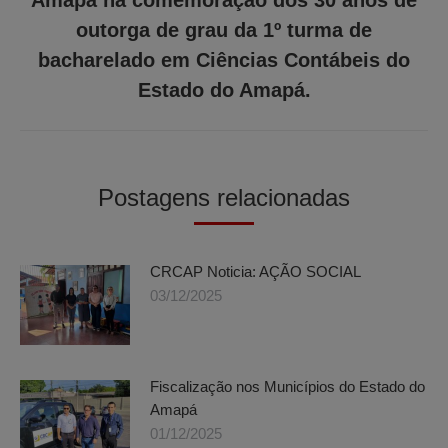
Amapá na comemoração dos 30 anos de
Próximo
outorga de grau da 1º turma de
post:
bacharelado em Ciências Contábeis do
Estado do Amapá.
Postagens relacionadas
CRCAP Noticia: AÇÃO SOCIAL
03/12/2025
Fiscalização nos Municípios do Estado do
Amapá
01/12/2025