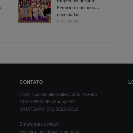
Empreendedorismo
a,
Feminino: contadoras
conectadas
02/12/2024
CONTATO
L
END: Rua Hamilton Silva, 1180 - Centro
CEP: 68900-068 Macapá/AP
WHATSAPP: (96) 99103-0618
Emails para contato:
Registro: registro@crcap.org.br