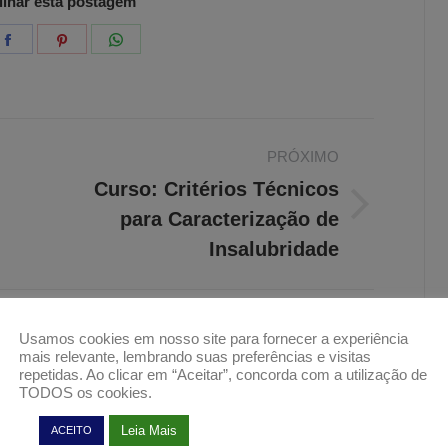
lhar esta postagem
e
Share
Share
Share
on
on
on
er
Facebook
Pinterest
WhatsApp
PRÓXIMO
Curso: Critérios Técnicos
Próximo
para Caracterização de
post:
Insalubridade
Usamos cookies em nosso site para fornecer a experiência
ns relacionadas
mais relevante, lembrando suas preferências e visitas
repetidas. Ao clicar em “Aceitar”, concorda com a utilização de
TODOS os cookies.
Presidente em exercício do
Leia Mais
ACEITO