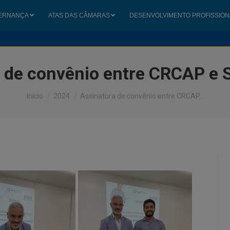
ERNANÇA
ATAS DAS CÂMARAS
DESENVOLVIMENTO PROFISSION
ERNANÇA
ATAS DAS CÂMARAS
DESENVOLVIMENTO PROFISSION
 de convênio entre CRCAP e
Você está aqui:
Início
2024
Assinatura de convênio entre CRCAP…