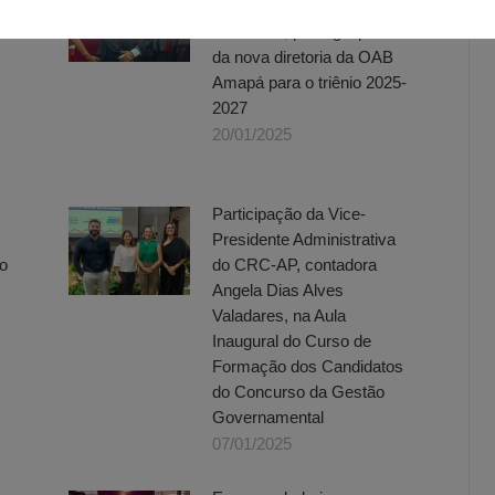
a
CRC-AP, Angela Dias Alves
os
Valadares, prestigia posse
da nova diretoria da OAB
Amapá para o triênio 2025-
2027
20/01/2025
Participação da Vice-
Presidente Administrativa
o
do CRC-AP, contadora
Angela Dias Alves
Valadares, na Aula
Inaugural do Curso de
Formação dos Candidatos
do Concurso da Gestão
Governamental
07/01/2025