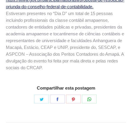
oriunda-do-conselho-federal-de-contabilidade.
Estiveram presentes no “Dia D” um total de 15 pessoas
incluindo profissionais da classe contábil amapaense,
contadores de entidades públicas e privadas, presidentes da
academia amapaense e tocantinense de ciências contábeis e
representantes de universidade e faculdades Anhanguera de
Macapá, Estácio, CEAP e UNIP, presidente do, SESCAP, e
ASPCON – Associação dos Peritos Contadores do Amapá. A
divulgação do evento foi feita por mala direta e pelas redes
sociais do CRCAP.
Compartilhar esta postagem
Share
Share
Share
Share
on
on
on
on
Twitter
Facebook
Pinterest
WhatsApp
Navegação