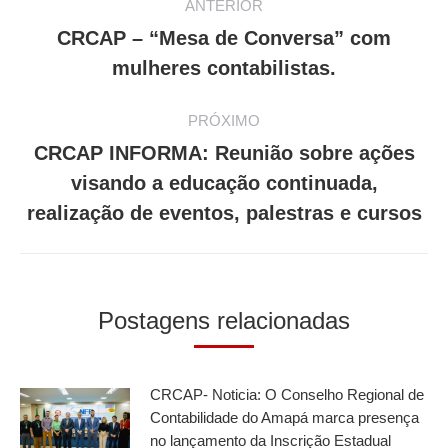
ANTERIOR
de
CRCAP – “Mesa de Conversa” com
Post
post:
mulheres contabilistas.
anterior:
PRÓXIMO
CRCAP INFORMA: Reunião sobre ações
Próximo
visando a educação continuada,
post:
realização de eventos, palestras e cursos
Postagens relacionadas
CRCAP- Noticia: O Conselho Regional de
Contabilidade do Amapá marca presença
no lançamento da Inscrição Estadual