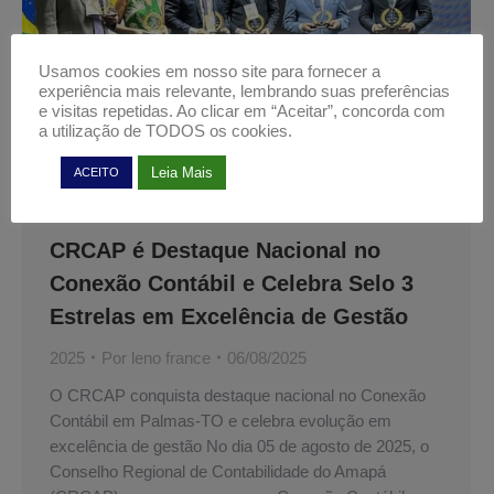
Usamos cookies em nosso site para fornecer a
experiência mais relevante, lembrando suas preferências
e visitas repetidas. Ao clicar em “Aceitar”, concorda com
a utilização de TODOS os cookies.
Leia Mais
ACEITO
CRCAP é Destaque Nacional no
Conexão Contábil e Celebra Selo 3
Estrelas em Excelência de Gestão
2025
Por
leno france
06/08/2025
O CRCAP conquista destaque nacional no Conexão
Contábil em Palmas-TO e celebra evolução em
excelência de gestão No dia 05 de agosto de 2025, o
Conselho Regional de Contabilidade do Amapá