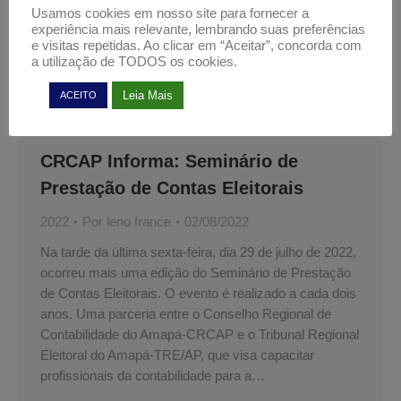
Usamos cookies em nosso site para fornecer a
experiência mais relevante, lembrando suas preferências
e visitas repetidas. Ao clicar em “Aceitar”, concorda com
a utilização de TODOS os cookies.
Leia Mais
ACEITO
CRCAP Informa: Seminário de
Prestação de Contas Eleitorais
2022
Por
leno france
02/08/2022
Na tarde da última sexta-feira, dia 29 de julho de 2022,
ocorreu mais uma edição do Seminário de Prestação
de Contas Eleitorais. O evento é realizado a cada dois
anos. Uma parceria entre o Conselho Regional de
Contabilidade do Amapá-CRCAP e o Tribunal Regional
Eleitoral do Amapá-TRE/AP, que visa capacitar
profissionais da contabilidade para a…