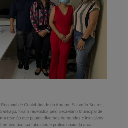
ho Regional de Contabilidade do Amapá, Salomão Soares,
Santiago, foram recebidos pelo Secretário Municipal de
ma reunião que pautou diversas demandas e iniciativas
mentos aos contribuintes e profissionais da área