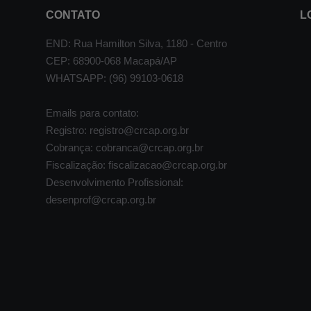
CONTATO
L
END: Rua Hamilton Silva, 1180 - Centro
CEP: 68900-068 Macapá/AP
WHATSAPP: (96) 99103-0618
Emails para contato:
Registro: registro@crcap.org.br
Cobrança: cobranca@crcap.org.br
Fiscalização: fiscalizacao@crcap.org.br
Desenvolvimento Profissional:
desenprof@crcap.org.br