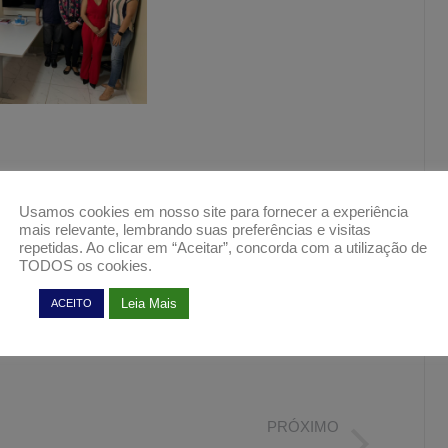
lhar esta postagem
Usamos cookies em nosso site para fornecer a experiência
mais relevante, lembrando suas preferências e visitas
e
Share
Share
Share
repetidas. Ao clicar em “Aceitar”, concorda com a utilização de
on
on
on
TODOS os cookies.
er
Facebook
Pinterest
WhatsApp
Leia Mais
ACEITO
PRÓXIMO