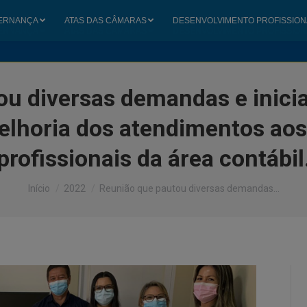
ERNANÇA
ATAS DAS CÂMARAS
DESENVOLVIMENTO PROFISSION
ERNANÇA
ATAS DAS CÂMARAS
DESENVOLVIMENTO PROFISSION
u diversas demandas e inici
elhoria dos atendimentos aos
profissionais da área contábil
Você está aqui:
Início
2022
Reunião que pautou diversas demandas…