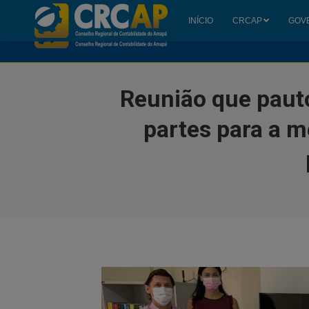
INÍCIO
CRCAP
GOV
INÍCIO
CRCAP
GOV
Reunião que pauto
partes para a m