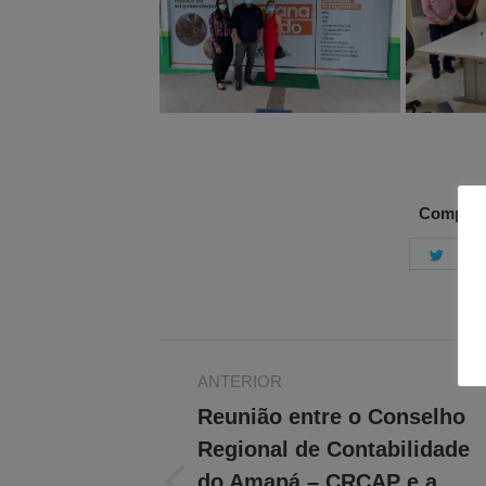
Comparti
Shar
on
Twitt
Navegação
ANTERIOR
de
Reunião entre o Conselho
post:
Regional de Contabilidade
do Amapá – CRCAP e a