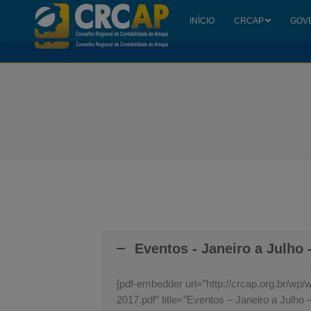
INÍCIO
CRCAP
GOV
INÍCIO
CRCAP
GOV
Eventos - Janeiro a Julho 
[pdf-embedder url=”http://crcap.org.br/wp
2017.pdf” title=”Eventos – Janeiro a Julho 