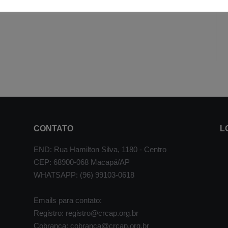
CONTATO
L
END: Rua Hamilton Silva, 1180 - Centro
CEP: 68900-068 Macapá/AP
WHATSAPP: (96) 99103-0618
Emails para contato:
Registro: registro@crcap.org.br
Cobrança: cobranca@crcap.org.br