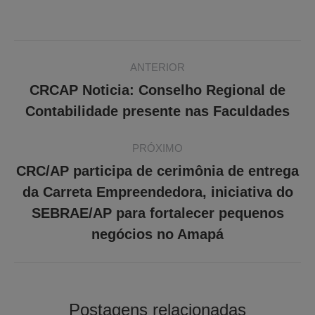
on
on
on
on
Twitter
Facebook
Pinterest
WhatsApp
Navegação
ANTERIOR
de
CRCAP Noticia: Conselho Regional de
Post
post:
Contabilidade presente nas Faculdades
anterior:
PRÓXIMO
CRC/AP participa de cerimônia de entrega
da Carreta Empreendedora, iniciativa do
Próximo
SEBRAE/AP para fortalecer pequenos
post:
negócios no Amapá
Postagens relacionadas