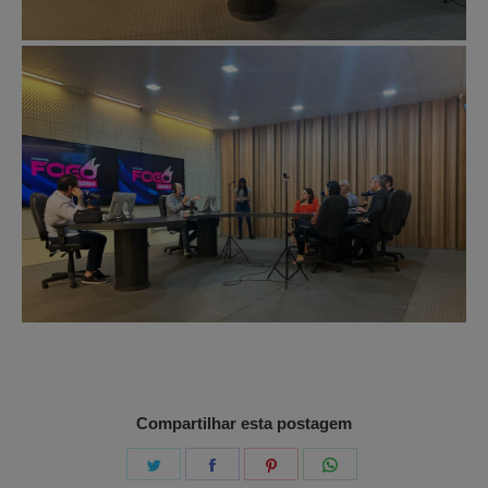
Compartilhar esta postagem
Share
Share
Share
Share