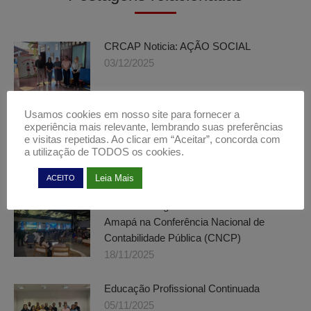
CRCAP Noticia: AÇÃO SOCIAL
03/12/2025
Usamos cookies em nosso site para fornecer a
Fiscalização nos Municípios do Estado do
experiência mais relevante, lembrando suas preferências
e visitas repetidas. Ao clicar em “Aceitar”, concorda com
Amapá
a utilização de TODOS os cookies.
01/12/2025
Leia Mais
ACEITO
Conselho Regional de Contabilidade do
Amapá na Conferência Nacional de
Contabilidade Pública (CNCP)
18/11/2025
Educação Profissional Continuada
05/11/2025