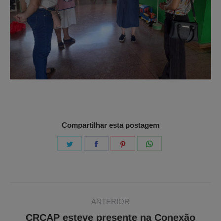
Compartilhar esta postagem
Share
Share
Share
Share
on
on
on
on
Twitter
Facebook
Pinterest
WhatsApp
Navegação
ANTERIOR
de
CRCAP esteve presente na Conexão