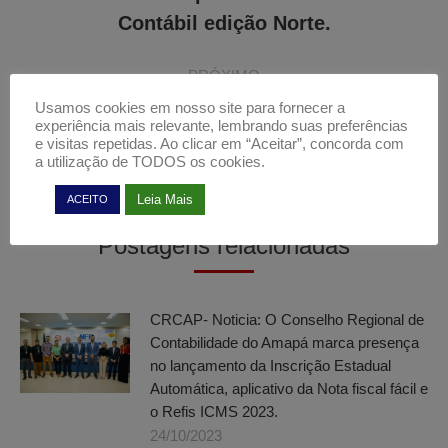
Post
post:
Contábil edição Norte.
anterior:
PRÓXIMO
Pesquisa de Satisfação dos CRCs em
Usamos cookies em nosso site para fornecer a
Próximo
experiência mais relevante, lembrando suas preferências
relação ao CFC – 2022
post:
e visitas repetidas. Ao clicar em “Aceitar”, concorda com
a utilização de TODOS os cookies.
Leia Mais
ACEITO
Postagens relacionadas
CRCAP- Noticia: O Conselho Regional de
Contabilidade do Amapá marca presença
no lançamento da Inscrição Estadual
Automática, aplicativo da Nota fiscal fácil e
o Refis ICMS 2023.
24/10/2023