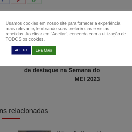
on
on
on
er
Facebook
Pinterest
WhatsApp
Usamos cookies em nosso site para fornecer a experiência
mais relevante, lembrando suas preferências e visitas
repetidas. Ao clicar em “Aceitar”, concorda com a utilização de
PRÓXIMO
TODOS os cookies.
O Conselho Regional de
Leia Mais
ACEITO
Contabilidade do Amapá,
Próximo
comemora sua participação
post:
de destaque na Semana do
MEI 2023
ns relacionadas