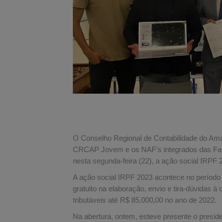
O Conselho Regional de Contabilidade do Ama
CRCAP Jovem e os NAF’s integrados das Fac
nesta segunda-feira (22), a ação social IRP
A ação social IRPF 2023 acontece no período
gratuito na elaboração, envio e tira-dúvidas à
tributáveis até R$ 85.000,00 no ano de 2022.
Na abertura, ontem, esteve presente o presid