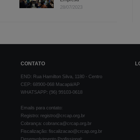
28/07/2023
CONTATO
L
END: Rua Hamilton Silva, 1180 - Centro
CEP: 68900-068 Macapá/AP
WHATSAPP: (96) 99103-0618
Emails para contato:
Registro: registro@crcap.org.br
Cobrança: cobranca@crcap.org.br
Fiscalização: fiscalizacao@crcap.org.br
Desenvolvimento Profissional: