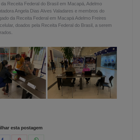
 da Receita Federal do Brasil em Macapá, Adelmo
tadora Angela Dias Alves Valadares e membros do
gado da Receita Federal em Macapá Adelmo Freires
lular, doados pela Receita Federal do Brasil, a serem
rados.
lhar esta postagem
e
Share
Share
Share